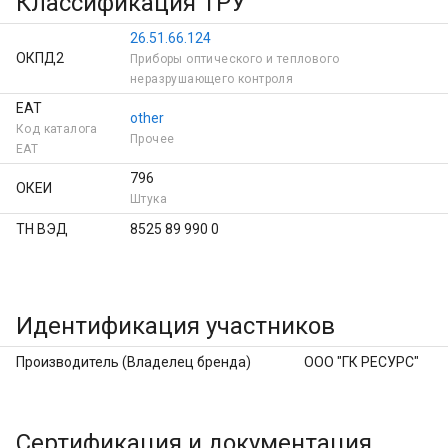
Классификация ТРУ
26.51.66.124
ОКПД2
Приборы оптического и теплового
неразрушающего контроля
ЕАТ
other
Код каталога
Прочее
ЕAT
796
ОКЕИ
Штука
ТН ВЭД
8525 89 990 0
Идентификация участников
Производитель (Владелец бренда)
ООО "ГК РЕСУРС"
Сертификация и документация