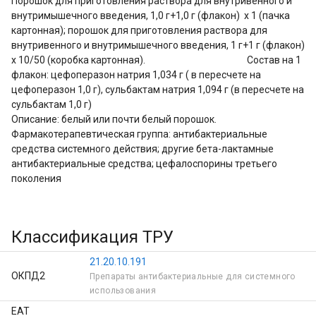
Порошок для приготовления раствора для внутривенного и 
внутримышечного введения, 1,0 г+1,0 г (флакон)  х 1 (пачка 
картонная); порошок для приготовления раствора для 
внутривенного и внутримышечного введения, 1 г+1 г (флакон)  
х 10/50 (коробка картонная).                                                Состав на 1 
флакон: цефоперазон натрия 1,034 г ( в пересчете на 
цефоперазон 1,0 г), сульбактам натрия 1,094 г (в пересчете на 
сульбактам 1,0 г)                                                                                                                                         
Описание: белый или почти белый порошок.                                                               
Фармакотерапевтическая группа: антибактериальные 
средства системного действия; другие бета-лактамные 
антибактериальные средства; цефалоспорины третьего 
поколения
Классификация ТРУ
21.20.10.191
ОКПД2
Препараты антибактериальные для системного
использования
ЕАТ