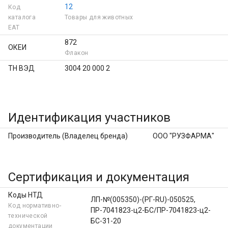
12
Код
каталога
Товары для животных
ЕAT
872
ОКЕИ
Флакон
ТН ВЭД
3004 20 000 2
Идентификация участников
Производитель (Владелец бренда)
ООО "РУЗФАРМА"
Сертификация и документация
Коды НТД
ЛП-№(005350)-(РГ-RU)-050525,
Код нормативно-
ПР-7041823-ц2-БС/ПР-7041823-ц2-
технической
БС-31-20
документации