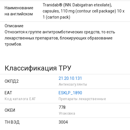
Tranidab® (INN: Dabigatran etexilate),
Наименование
capsules, 110 mg (contour cell package) 10 x
на английском
1 (carton pack)
Описание
Относится к группе антитромботических средств, то есть 
лекарственных препаратов, блокирующих образование 
тромбов.
Классификация ТРУ
21.20.10.131
ОКПД2
Антикоагулянты
ЕАТ
ESKLP_1890
Код каталога ЕAT
Препараты лекарственные
778
ОКЕИ
Упаковка
ТН ВЭД
3004