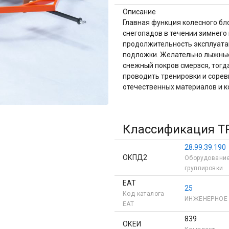
Описание
Главная функция колесного бло
снегопадов в течении зимнего 
продолжительность эксплуатац
подложки. Желательно лыжные 
снежный покров смерзся, тогда
проводить тренировки и сорев
отечественных материалов и 
Классификация Т
28.99.39.190
ОКПД2
Оборудование
группировки
ЕАТ
25
Код каталога
ИНЖЕНЕРНОЕ
ЕAT
839
ОКЕИ