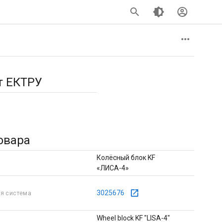
т ЕКТРУ
овара
Колёсный блок KF
«ЛИСА-4»
3025676
я система
Wheel block KF "LISA-4"