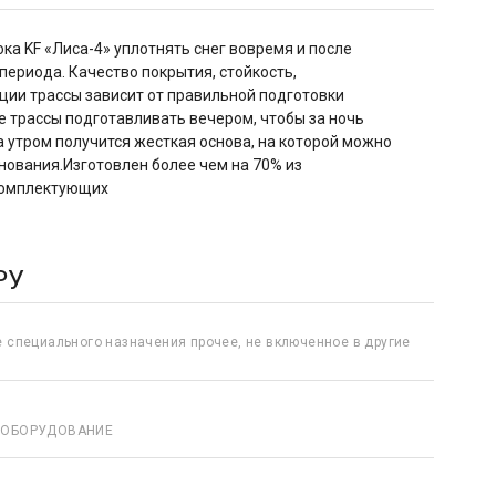
ка KF «Лиса-4» уплотнять снег вовремя и после 
периода. Качество покрытия, стойкость, 
ии трассы зависит от правильной подготовки 
трассы подготавливать вечером, чтобы за ночь 
 утром получится жесткая основа, на которой можно 
нования.Изготовлен более чем на 70% из 
комплектующих
РУ
 специального назначения прочее, не включенное в другие
 ОБОРУДОВАНИЕ