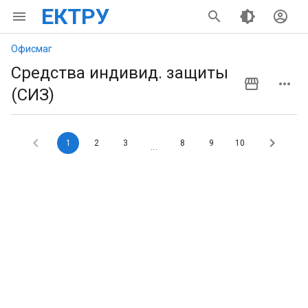
ЕКТРУ
Офисмаг
Средства индивид. защиты
(СИЗ)
1
2
3
8
9
10
...