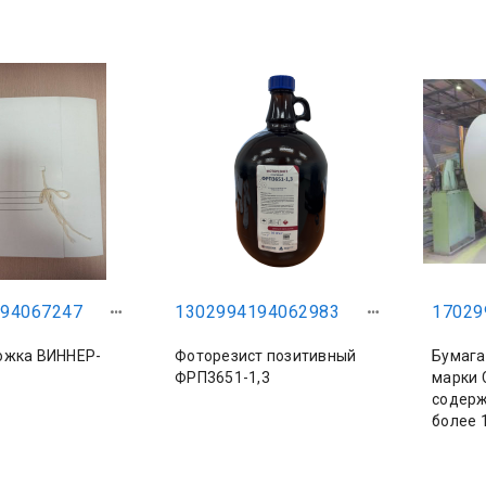
94067247
1302994194062983
17029
ожка ВИННЕР-
Фоторезист позитивный
Бумага
ФРП3651-1,3
марки С
содер
более 