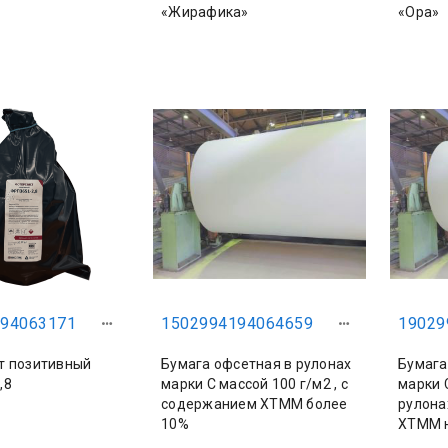
«Жирафика»
«Ора»
94063171
1502994194064659
19029
т позитивный
Бумага офсетная в рулонах
Бумага
,8
марки С массой 100 г/м2 , с
марки С
содержанием ХТММ более
рулона
10%
ХТММ н