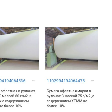
94194064536
1102994194064475
 офсетная в рулонах
Бумага офсетная марки в
 массой 60 г/м2 ,в
рулонах С массой 75 г/м2 ,с
х с содержанием
содержанием ХТММ не
е более 10%
более 10%