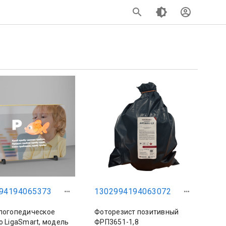
94194065373
1302994194063072
логопедическое
Фоторезист позитивный
о LigaSmart, модель
ФРП3651-1,8