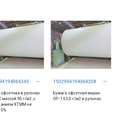
94194064345
1502994194064208
 офсетная в рулонах
Бумага офсетная марки
 массой 90 г/м2 ,с
ОР-1 65,0 г/м2 в рулонах
жанием ХТММ не
10%