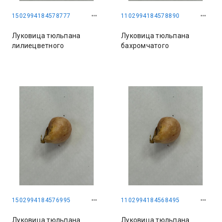
1502994184578777
1102994184578890
Луковица тюльпана
Луковица тюльпана
лилиецветного
бахромчатого
1502994184576995
1102994184568495
Луковица тюльпана
Луковица тюльпана