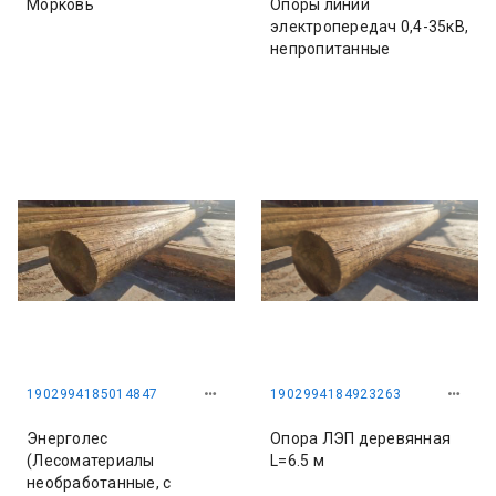
Морковь
Опоры линий
электропередач 0,4-35кВ,
непропитанные
1902994185014847
1902994184923263
Энерголес
Опора ЛЭП деревянная
(Лесоматериалы
L=6.5 м
необработанные, с