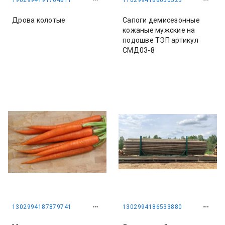
1902994191764811
1102994188030523
Дрова колотые
Сапоги демисезонные
кожаные мужские на
подошве ТЭП артикул
СМД03-8
1302994187879741
1302994186533880