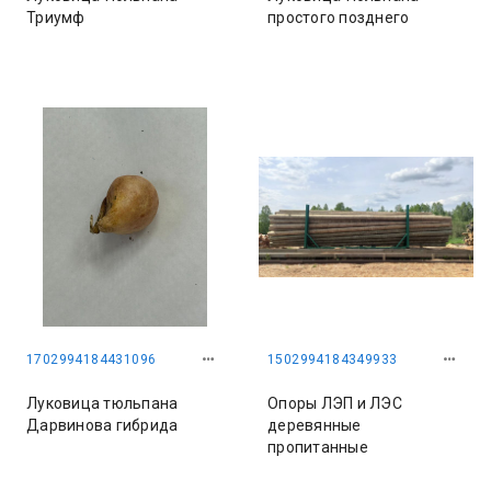
Триумф
простого позднего
1702994184431096
1502994184349933
Луковица тюльпана
Опоры ЛЭП и ЛЭС
Дарвинова гибрида
деревянные
пропитанные