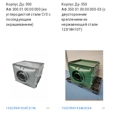
Корпус Ду-300
Корпус Ду-350
АФ.300.01.00.00.000 (из
АФ.350.01.00.00.000-03 (с
углеродистой стали Ст3 с
двусторонним
последующим
креплением из
окрашиванием)
нержавеющей стали
12Х18Н10Т)
1302994193472196
1502994193469264