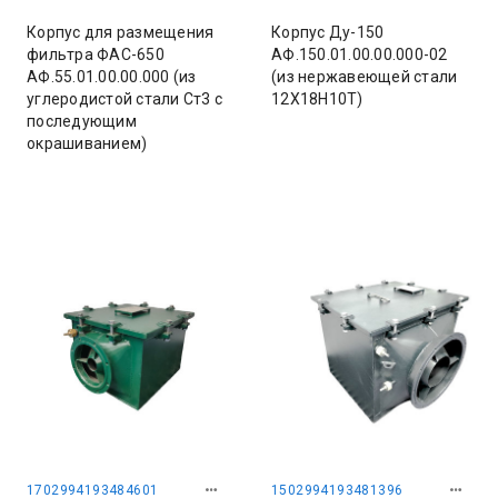
Корпус для размещения
Корпус Ду-150
фильтра ФАС-650
АФ.150.01.00.00.000-02
АФ.55.01.00.00.000 (из
(из нержавеющей стали
углеродистой стали Ст3 с
12Х18Н10Т)
последующим
окрашиванием)
1702994193484601
1502994193481396