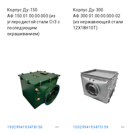
Корпус Ду-150
Корпус Ду-300
АФ.150.01.00.00.000 (из
АФ.300.01.00.00.000-02
углеродистой стали Ст3 с
(из нержавеющей стали
последующим
12Х18Н10Т)
окрашиванием)
1902994193478150
1502994193475159