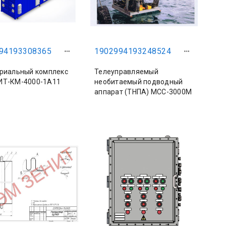
94193308365
1902994193248524
риальный комплекс
Телеуправляемый
ИТ-КМ-4000-1А11
необитаемый подводный
аппарат (ТНПА) МСС-3000М