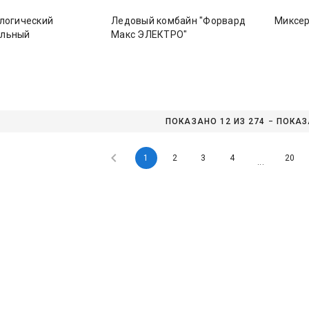
ологический
Ледовый комбайн "Форвард
Миксер
альный
Макс ЭЛЕКТРО"
ПОКАЗАНО 12 ИЗ 2
1
2
3
4
20
...