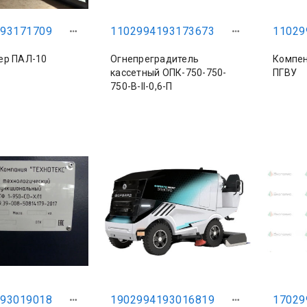
93171709
1102994193173673
11029
ер ПАЛ-10
Огнепреградитель
Компен
кассетный ОПК-750-750-
ПГВУ
750-В-II-0,6-П
93019018
1902994193016819
17029