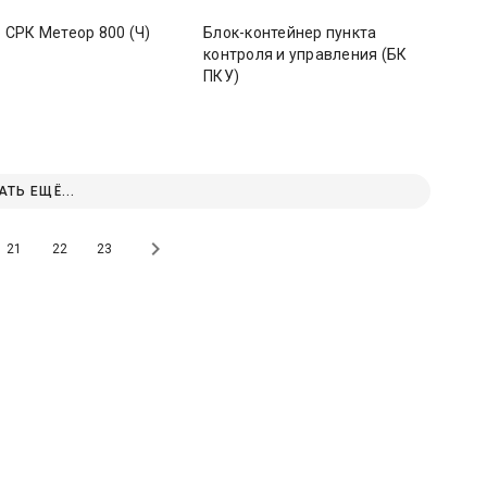
 СРК Метеор 800 (Ч)
Блок-контейнер пункта
контроля и управления (БК
ПКУ)
74 − ПОКАЗАТЬ ЕЩЁ...
21
22
23