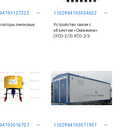
94193127232
1102994193034622
саторы линзовые
Устройство связи с
объектом «Скважина»
(УСО-2/3) УСО-2/3
94193016727
1102994193011951