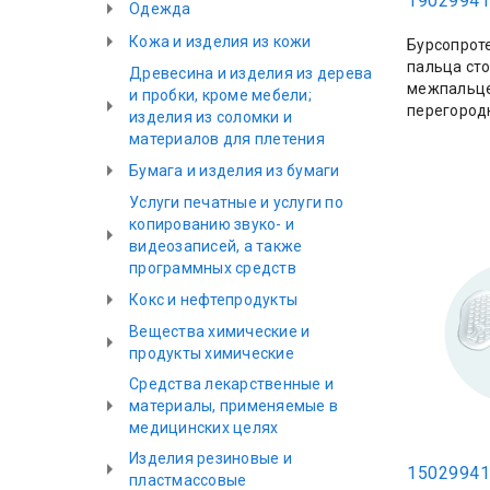
19029941
Одежда
Кожа и изделия из кожи
Бурсопрот
пальца сто
Древесина и изделия из дерева
межпальц
и пробки, кроме мебели;
перегородк
изделия из соломки и
материалов для плетения
Бумага и изделия из бумаги
Услуги печатные и услуги по
копированию звуко- и
видеозаписей, а также
программных средств
Кокс и нефтепродукты
Вещества химические и
продукты химические
Средства лекарственные и
материалы, применяемые в
медицинских целях
Изделия резиновые и
15029941
пластмассовые