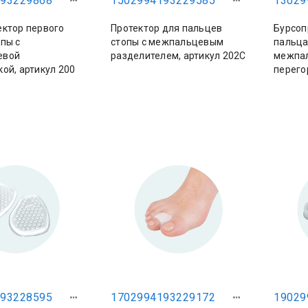
93229868
1502994193229585
13029
ектор первого
Протектор для пальцев
Бурсоп
пы с
стопы с межпальцевым
пальца
евой
разделителем, артикул 202С
межпа
ой, артикул 200
перего
93228595
1702994193229172
19029