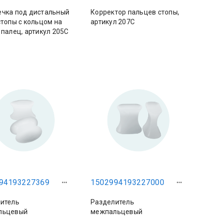
чка под дистальный
Корректор пальцев стопы,
стопы с кольцом на
артикул 207С
 палец, артикул 205С
94193227369
1502994193227000
итель
Разделитель
льцевый
межпальцевый