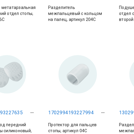
 метатарзальная
Разделитель
Подуше
ий отдел стопы,
межпальцевый с кольцом
отдел 
6С
на палец, артикул 204С
второй
93227635
1702994193227994
13029
од передний
Протектор для пальцев
Раздел
ы силиконовый,
стопы, артикул 04С
межпа