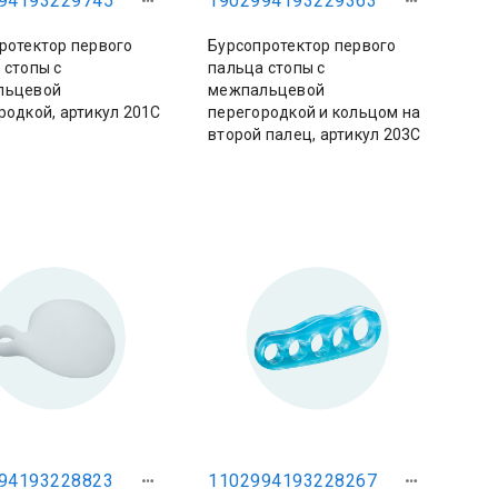
94193229745
1902994193229363
ротектор первого
Бурсопротектор первого
 стопы с
пальца стопы с
льцевой
межпальцевой
родкой, артикул 201С
перегородкой и кольцом на
второй палец, артикул 203С
94193228823
1102994193228267