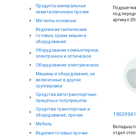
Продукты минеральные
Подушечка
неметаллические прочие
под передн
артикул 20
Металлы основные
Изделия металлические
готовые, кроме машин и
оборудования
Оборудование компьютерное,
электронное и оптическое
Оборудование электрическое
Машины и оборудование, не
включенные в другие
группировки
Средства автотранспортные,
прицепы и полуприцепы
Средства транспортные и
19029941
оборудование, прочие
Мебель
Вкладыш п
отдел стоп
Изделия готовые прочие