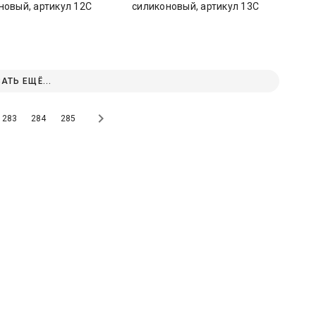
новый, артикул 12С
силиконовый, артикул 13С
3419 − ПОКАЗАТЬ ЕЩЁ...
283
284
285