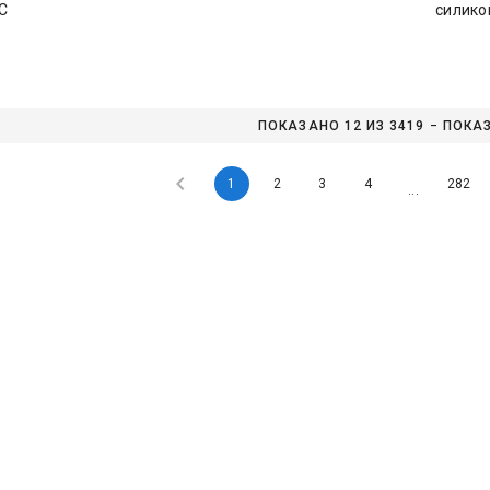
С
силико
ПОКАЗАНО 12 ИЗ 
1
2
3
4
282
...